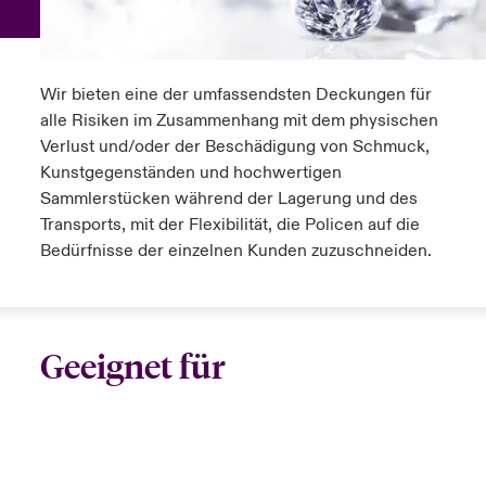
anada (French)
anada (French)
anada (French)
anada (French)
anada (French)
anada (French)
anada (French)
anada (French)
anada (French)
anada (French)
anada (French)
Deutschland
ley Group
light: Umwelt- und Klimarisiken 2025
urope
urope
urope
urope
urope
urope
urope
urope
urope
urope
urope
Wir bieten eine der umfassendsten Deckungen für
Kontakt
 Spectrum Cyber
alle Risiken im Zusammenhang mit dem physischen
rance
rance
rance
rance
rance
rance
rance
rance
rance
rance
rance
Verlust und/oder der Beschädigung von Schmuck,
Anmeldung
Kunstgegenständen und hochwertigen
r Services Snapshot
pain
pain
pain
pain
pain
pain
pain
pain
pain
pain
pain
Sammlerstücken während der Lagerung und des
Schäden
Transports, mit der Flexibilität, die Policen auf die
atin America
atin America
atin America
atin America
atin America
atin America
atin America
atin America
atin America
atin America
atin America
Bedürfnisse der einzelnen Kunden zuzuschneiden.
Investor Relations
Geeignet für