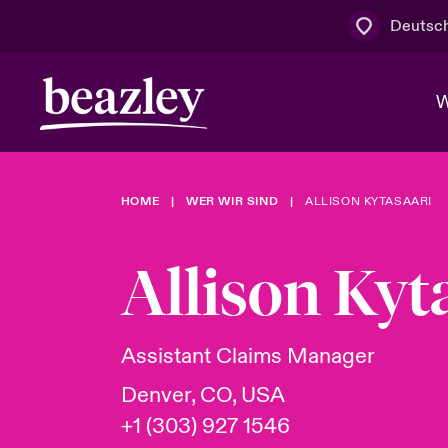
Deutsc
W
HOME
WER WIR SIND
ALLISON KYTASAARI
Board & M
Cyber
Cyber- & Te
Regionaler 
Mit uns zu
Allison Kyt
Wer wir sind
News & Events
Kundenportal
Spotlight: 
Cyber-Risi
Assistant Claims Manager
Cyber Serv
Denver, CO, USA
+1 (303) 927 1546