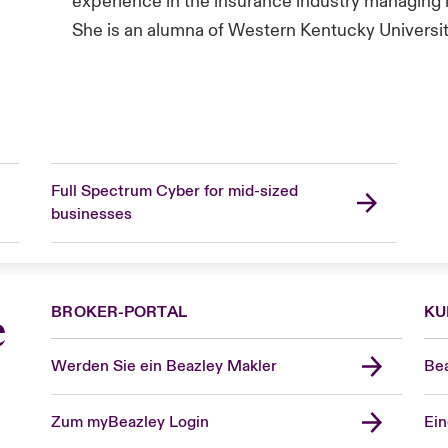
experience in the insurance industry managing 
She is an alumna of Western Kentucky Universit
Full Spectrum Cyber for mid-sized
businesses
BROKER-PORTAL
KU
e
Werden Sie ein Beazley Makler
Bea
Zum myBeazley Login
Ein