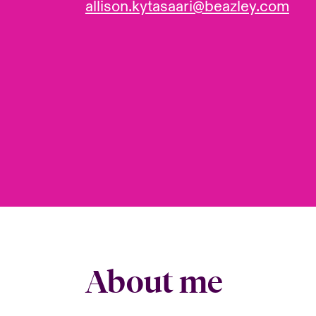
allison.kytasaari@beazley.com
About me