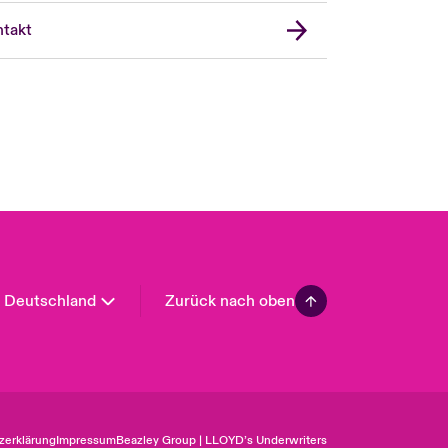
United Kingdom
takt
USA
Asia Pacific
Canada (English)
Canada (French)
Europe
France
Spain
Latin America
Deutschland
Zurück nach oben
zerklärung
Impressum
Beazley Group | LLOYD’s Underwriters