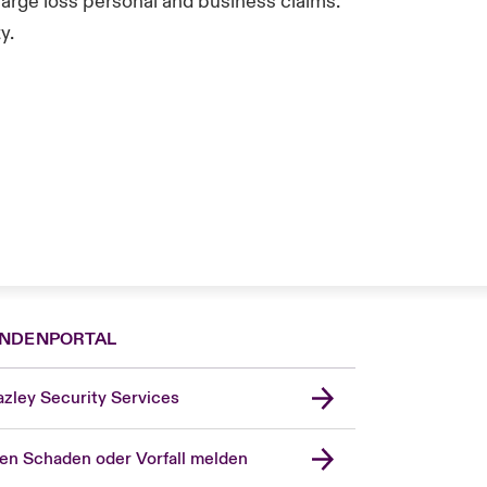
large loss personal and business claims.
y.
NDENPORTAL
zley Security Services
en Schaden oder Vorfall melden
London Market