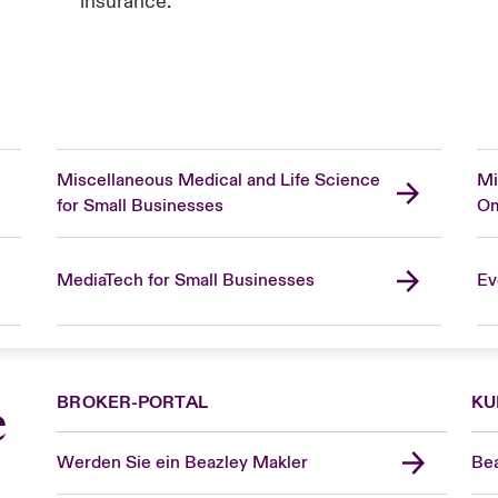
insurance.
Miscellaneous Medical and Life Science
Mi
for Small Businesses
Om
MediaTech for Small Businesses
Ev
BROKER-PORTAL
KU
e
Werden Sie ein Beazley Makler
Bea