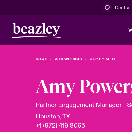
Deutsc
W
HOME
WER WIR SIND
AMY POWERS
Board & M
Cyber
Cyber- & Te
Regionaler 
Mit uns zu
Amy Power
Wer wir sind
News & Events
Kundenportal
Spotlight: 
Cyber-Risi
Partner Engagement Manager - So
Cyber Serv
Houston, TX
+1 (972) 419 8065