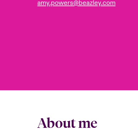
amy.powers@beazley.com
About me