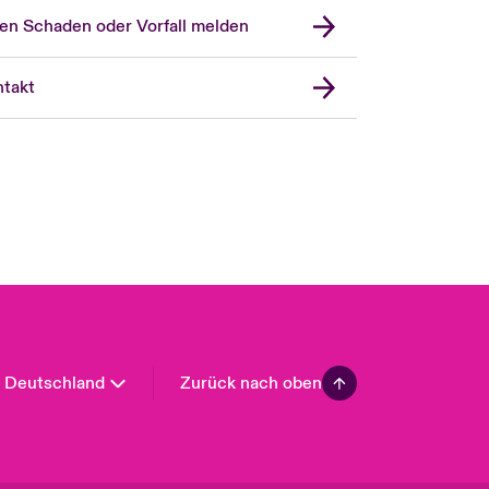
en Schaden oder Vorfall melden
London Market
United Kingdom
takt
USA
Asia Pacific
Canada (English)
Canada (French)
Europe
France
Spain
Latin America
Deutschland
Zurück nach oben