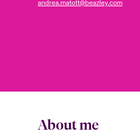
andrea.matott@beazley.com
About me