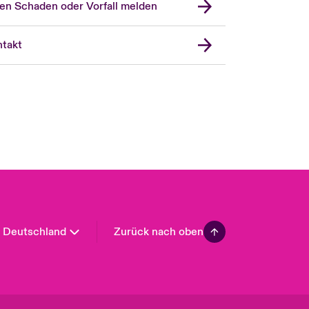
en Schaden oder Vorfall melden
London Market
United Kingdom
takt
USA
Asia Pacific
Canada (English)
Canada (French)
Europe
France
Spain
Latin America
Deutschland
Zurück nach oben