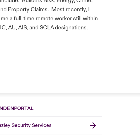
 include: Builders Risk, Energy, Crime,
nd Property Claims. Most recently, I
me a full-time remote worker still within
IC, AU, AIS, and SCLA designations.
NDENPORTAL
zley Security Services