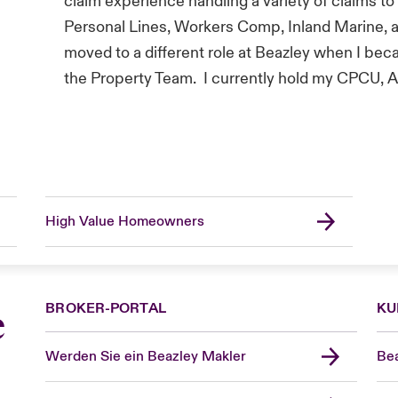
claim experience handling a variety of claims to
Personal Lines, Workers Comp, Inland Marine, a
moved to a different role at Beazley when I beca
the Property Team. I currently hold my CPCU, A
High Value Homeowners
BROKER-PORTAL
KU
e
Werden Sie ein Beazley Makler
Bea