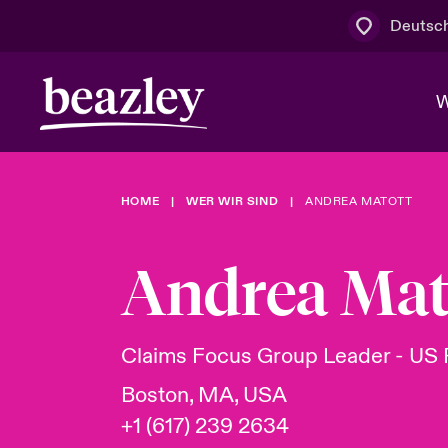
Deutsc
W
HOME
WER WIR SIND
ANDREA MATOTT
Board & M
Cyber
Cyber- & Te
Regionaler 
Mit uns zu
Andrea Mat
Wer wir sind
News & Events
Kundenportal
Spotlight: 
Cyber-Risi
Claims Focus Group Leader - US 
Cyber Serv
Boston, MA, USA
+1 (617) 239 2634