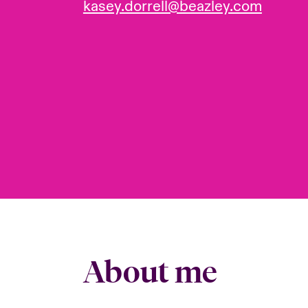
kasey.dorrell@beazley.com
About me