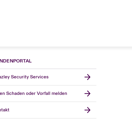
NDENPORTAL
zley Security Services
en Schaden oder Vorfall melden
London Market
United Kingdom
takt
USA
Asia Pacific