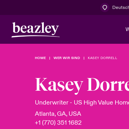
Deutsc
W
HOME
WER WIR SIND
KASEY DORRELL
Board & M
Cyber
Cyber- & Te
Regionaler 
Mit uns zu
Kasey Dorre
Wer wir sind
News & Events
Kundenportal
Spotlight: 
Cyber-Risi
Underwriter - US High Value Ho
Cyber Serv
Atlanta, GA, USA
+1 (770) 351 1682