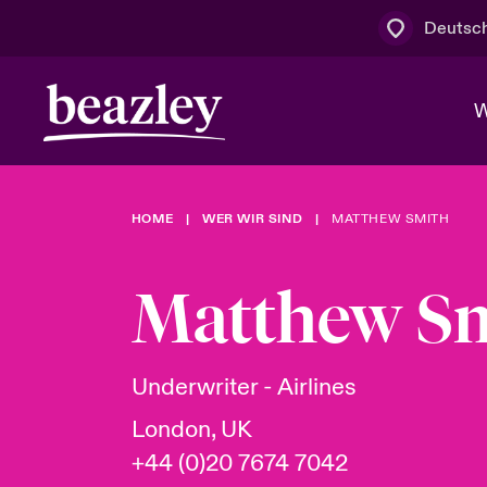
Deutsc
W
HOME
WER WIR SIND
MATTHEW SMITH
Board & M
Cyber
Cyber- & Te
Regionaler 
Mit uns zu
Matthew S
Wer wir sind
News & Events
Kundenportal
Spotlight: 
Cyber-Risi
Underwriter - Airlines
Cyber Serv
London, UK
+44 (0)20 7674 7042