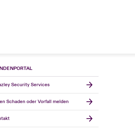
NDENPORTAL
zley Security Services
en Schaden oder Vorfall melden
London Market
United Kingdom
takt
USA
Asia Pacific