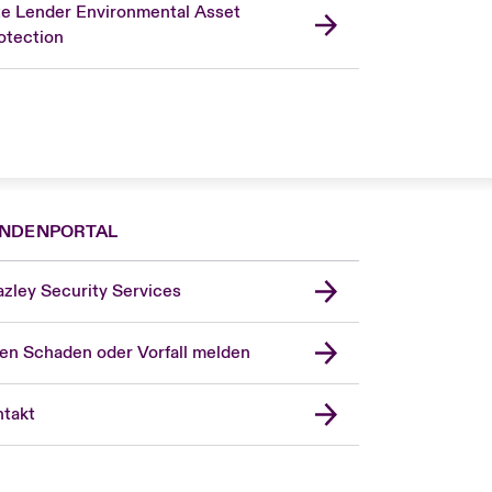
te Lender Environmental Asset
otection
NDENPORTAL
zley Security Services
en Schaden oder Vorfall melden
London Market
United Kingdom
takt
USA
Asia Pacific