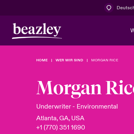
Deutsc
W
HOME
WER WIR SIND
MORGAN RICE
Board & M
Cyber
Cyber- & Te
Regionaler 
Mit uns zu
Morgan Ric
Wer wir sind
News & Events
Kundenportal
Spotlight: 
Cyber-Risi
Underwriter - Environmental
Cyber Serv
Atlanta, GA, USA
+1 (770) 351 1690