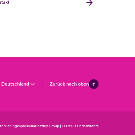
takt
USA
Asia Pacific
Canada (English)
Canada (French)
Europe
France
Spain
Latin America
Deutschland
Zurück nach oben
zerklärung
Impressum
Beazley Group | LLOYD’s Underwriters