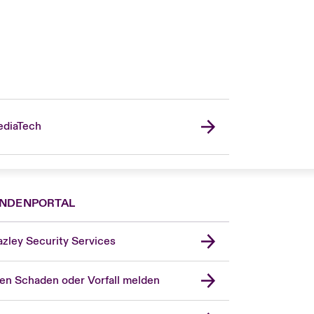
diaTech
NDENPORTAL
zley Security Services
en Schaden oder Vorfall melden
London Market
United Kingdom