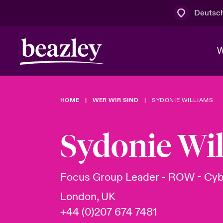
Deutsc
W
HOME
WER WIR SIND
SYDONIE WILLIAMS
Board & M
Cyber
Cyber- & Te
Regionaler 
Mit uns zu
Sydonie Wi
Wer wir sind
News & Events
Kundenportal
Spotlight: 
Cyber-Risi
Focus Group Leader - ROW - Cyb
Cyber Serv
London, UK
+44 (0)207 674 7481