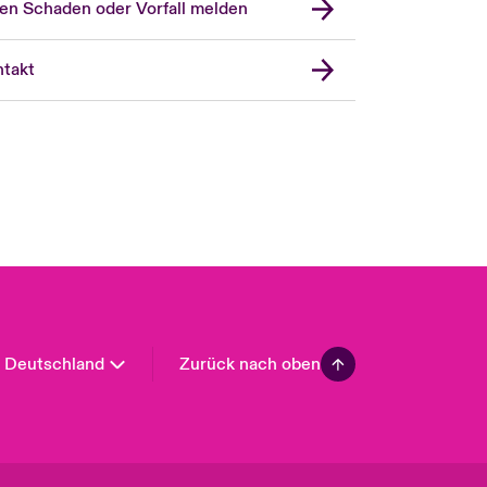
en Schaden oder Vorfall melden
London Market
United Kingdom
takt
USA
Asia Pacific
Canada (English)
Canada (French)
Europe
France
Spain
Latin America
Deutschland
Zurück nach oben