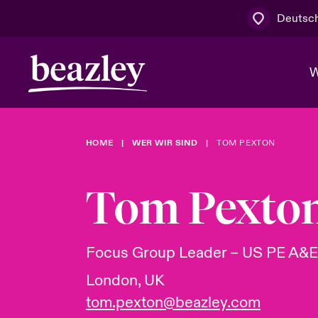
Deutsc
W
HOME
WER WIR SIND
TOM PEXTON
Board & M
Cyber
Cyber- & Te
Regionaler 
Mit uns zu
Tom Pexto
Wer wir sind
News & Events
Kundenportal
Spotlight: 
Cyber-Risi
Focus Group Leader – US PE A&E
Cyber Serv
London, UK
tom.pexton@beazley.com