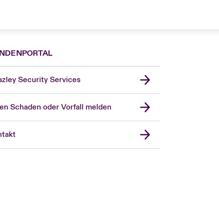
NDENPORTAL
zley Security Services
en Schaden oder Vorfall melden
London Market
United Kingdom
takt
USA
Asia Pacific
Canada (English)
Canada (French)
Europe
France