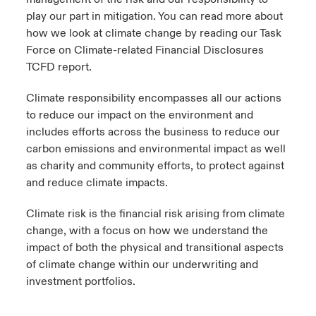
play our part in mitigation. You can read more about
anada (French)
anada (French)
anada (French)
anada (French)
anada (French)
anada (French)
anada (French)
anada (French)
anada (French)
anada (French)
anada (French)
Deutschland
how we look at climate change by reading our Task
ley Group
light: Umwelt- und Klimarisiken 2025
Force on Climate-related Financial Disclosures
urope
urope
urope
urope
urope
urope
urope
urope
urope
urope
urope
TCFD
report
.
Kontakt
 Spectrum Cyber
rance
rance
rance
rance
rance
rance
rance
rance
rance
rance
rance
Climate responsibility
encompasses all our actions
Anmeldung
to reduce our impact on the environment and
r Services Snapshot
pain
pain
pain
pain
pain
pain
pain
pain
pain
pain
pain
includes efforts across the business to reduce our
Schäden
carbon emissions and environmental impact as well
atin America
atin America
atin America
atin America
atin America
atin America
atin America
atin America
atin America
atin America
atin America
as charity and community efforts, to protect against
Investor Relations
and reduce climate impacts.
Climate risk
is the financial risk arising from climate
change, with a focus on how we understand the
impact of both the physical and transitional aspects
of climate change within our underwriting and
investment portfolios.