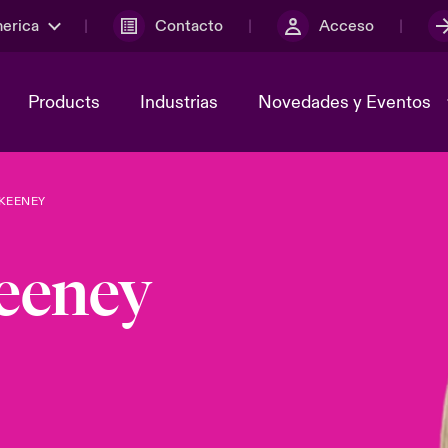
merica
Contacto
Acceso
Products
Industrias
Novedades y Eventos
KEENEY
y el comité de
ber
Cyber Services Snapshot
Sustainability
eeney
lores
Investor Relations