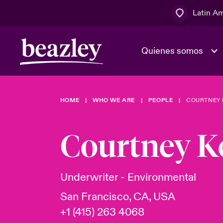
Latin A
Quienes somos
Área de clientes
HOME
WHO WE ARE
PEOPLE
COURTNEY 
El Consejo 
Eventos
Clientes ci
dirección
Courtney K
Cultura y va
Quienes somos
Novedades y Eventos
Ratings
Underwriter - Environmental
San Francisco, CA, USA
+1 (415) 263 4068