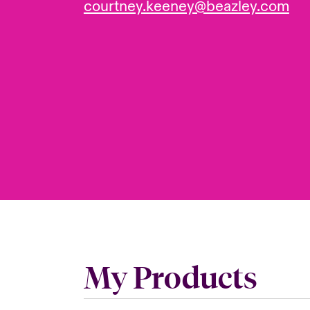
courtney.keeney@beazley.com
My Products