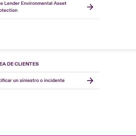
te Lender Environmental Asset
otection
EA DE CLIENTES
Spain
London Market
ificar un siniestro o incidente
United Kingdom
USA
Asia Pacific
Canada (English)
Canada (French)
Europe