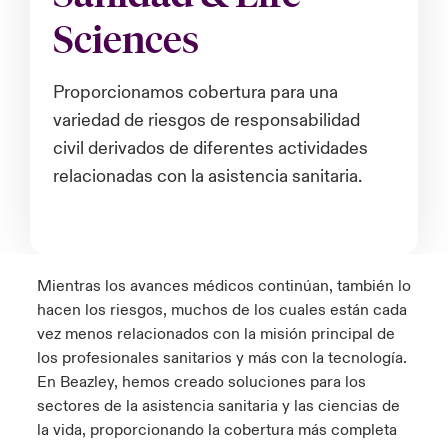
ortada Transformación tecnológica y ciberriesgo 2025
Sciences
anada (French)
anada (French)
anada (French)
anada (French)
anada (French)
anada (French)
anada (French)
anada (French)
anada (French)
anada (French)
anada (French)
Spain
o Beazley
 & Resilience - Riesgos climáticos y medioambientales 2025
urope
urope
urope
urope
urope
urope
urope
urope
urope
urope
urope
Proporcionamos cobertura para una
Contacto
variedad de riesgos de responsabilidad
rance
rance
rance
rance
rance
rance
rance
rance
rance
rance
rance
 Spectrum Cyber
civil derivados de diferentes actividades
Acceso
ermany
ermany
ermany
ermany
ermany
ermany
ermany
ermany
ermany
ermany
ermany
relacionadas con la asistencia sanitaria.
r Services Snapshot
Siniestros
atin America
atin America
atin America
atin America
atin America
atin America
atin America
atin America
atin America
atin America
atin America
Relaciones Con Inversores
Mientras los avances médicos continúan, también lo
hacen los riesgos, muchos de los cuales están cada
vez menos relacionados con la misión principal de
los profesionales sanitarios y más con la tecnología.
En Beazley, hemos creado soluciones para los
sectores de la asistencia sanitaria y las ciencias de
la vida, proporcionando la cobertura más completa