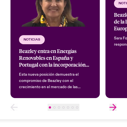
NOTI
Beazl
de la 
Euro
Sara Fo
NOTICIAS
respons
Beazley entra en Energías
Renovables en España y
Portugal con la incorporación
de Teresa Merino
Esta nueva posición demuestra el
compromiso de Beazley con el
crecimiento en el mercado de las
energías renovables europeo