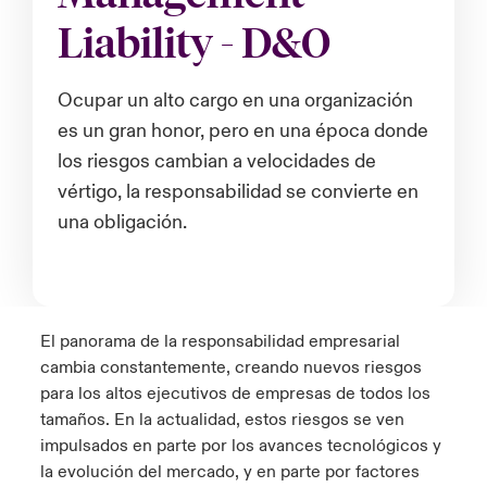
ortada Transformación tecnológica y ciberriesgo 2025
Liability - D&O
anada (French)
anada (French)
anada (French)
anada (French)
anada (French)
anada (French)
anada (French)
anada (French)
anada (French)
anada (French)
anada (French)
Spain
o Beazley
 & Resilience - Riesgos climáticos y medioambientales 2025
urope
urope
urope
urope
urope
urope
urope
urope
urope
urope
urope
Ocupar un alto cargo en una organización
Contacto
es un gran honor, pero en una época donde
rance
rance
rance
rance
rance
rance
rance
rance
rance
rance
rance
 Spectrum Cyber
los riesgos cambian a velocidades de
Acceso
ermany
ermany
ermany
ermany
ermany
ermany
ermany
ermany
ermany
ermany
ermany
vértigo, la responsabilidad se convierte en
r Services Snapshot
una obligación.
Siniestros
atin America
atin America
atin America
atin America
atin America
atin America
atin America
atin America
atin America
atin America
atin America
Relaciones Con Inversores
El panorama de la responsabilidad empresarial
cambia constantemente, creando nuevos riesgos
para los altos ejecutivos de empresas de todos los
tamaños. En la actualidad, estos riesgos se ven
impulsados en parte por los avances tecnológicos y
la evolución del mercado, y en parte por factores