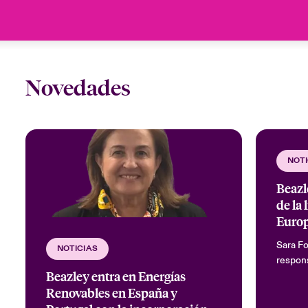
Novedades
NOTI
Beazl
de la 
Euro
Sara Fo
NOTICIAS
respons
Beazley entra en Energías
Renovables en España y