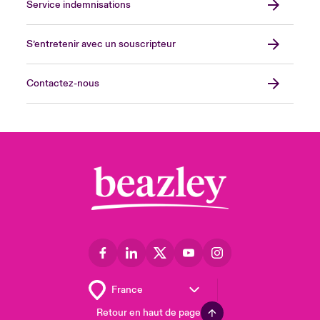
Service indemnisations
S’entretenir avec un souscripteur
Contactez-nous
Retour en haut de page