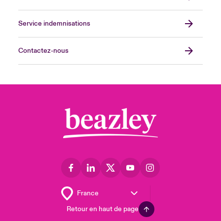
Service indemnisations
Contactez-nous
Retour en haut de page