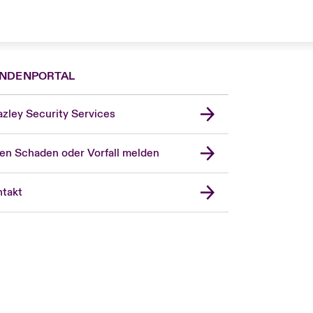
NDENPORTAL
zley Security Services
en Schaden oder Vorfall melden
London Market
United Kingdom
takt
USA
Asia Pacific
Canada (English)
Canada (French)
Europe
France