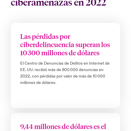
ciberamenazas en 2022
anada (English)
anada (English)
anada (English)
anada (English)
anada (English)
anada (English)
anada (English)
anada (English)
anada (English)
anada (English)
anada (English)
tor Relations
anada (French)
anada (French)
anada (French)
anada (French)
anada (French)
anada (French)
anada (French)
anada (French)
anada (French)
anada (French)
anada (French)
Latin America
 Annual Report
Las pérdidas por
urope
urope
urope
urope
urope
urope
urope
urope
urope
urope
urope
ciberdelincuencia superan los
Contacto
ngs
rance
rance
rance
rance
rance
rance
rance
rance
rance
rance
rance
10 300 millones de dólares
Acceso
ermany
ermany
ermany
ermany
ermany
ermany
ermany
ermany
ermany
ermany
ermany
El Centro de Denuncias de Delitos en Internet de
EE. UU. recibió más de 800 000 denuncias en
Siniestros
2022, con pérdidas por valor de más de 10 000
millones de dólares.
Investor Relations
9,44 millones de dólares es el